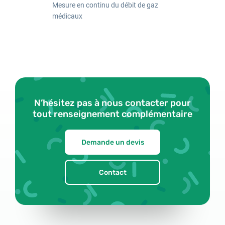
Mesure en continu du débit de gaz
Identifiant
médicaux
Mot de passe
N’hésitez pas à nous contacter pour
tout renseignement complémentaire
Mot de passe oublié
Demande un devis
Contact