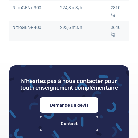
NitroGEN+ 300
224,8 m3/h
2810
kg
Mot de passe oublié
NitroGEN+ 400
293,6 m3/h
3640
kg
N’hésitez pas à nous contacter pour
tout renseignement complémentaire
Demande un devis
Contact